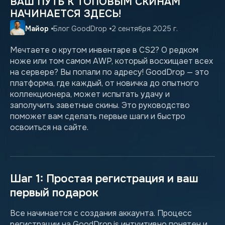
ВАШ ПУТЬ К ТОПОВЫМ СКИНАМ
НАЧИНАЕТСЯ ЗДЕСЬ!
Майор
Блог GoodDrop
2 сентября 2025 г.
Мечтаете о крутом инвентаре в CS2? О редком
ноже или том самом AWP, который восхищает всех
на сервере? Вы попали по адресу! GoodDrop — это
платформа, где каждый, от новичка до опытного
коллекционера, может испытать удачу и
заполучить заветные скины. Это руководство
поможет вам сделать первые шаги и быстро
освоиться на сайте.
Шаг 1: Простая регистрация и ваш
первый подарок
Все начинается с создания аккаунта. Процесс
регистрации на GoodDrop.is интуитивно понятен и