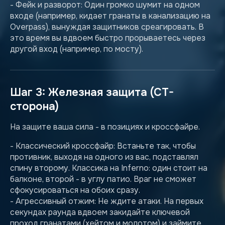
- Фейк и разворот: Один громко шумит на одном
входе (например, кидает гранаты в канализацию на
Overpass), вынуждая защитников среагировать. В
это время вы вдвоем быстро прорываетесь через
другой вход (например, по мосту).
Шаг 3: Железная защита (CT-
сторона)
На защите ваша сила - в позициях и кроссфайре.
- Классический кроссфайр: Встаньте так, чтобы
противник, выходя на одного из вас, подставлял
спину второму. Классика на Inferno: один стоит на
балконе, второй - в углу патио. Враг не сможет
сфокусироваться на обоих сразу.
- Агрессивный отжим: Не ждите атаки. На первых
секундах раунда вдвоем закидайте ключевой
проход гранатами (хейтом и молотом) и займите