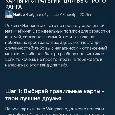
КАРТЫ И СТРАТЕГИИ ДЛЯ БЫСТРОГО
РАНГА
Майор
Гайды и обучение
13 ноября 2025 г.
Режим «Напарники» - это не просто укороченный
матчмейкинг. Это идеальный полигон для отработки
клатчей, синхрона с тиммейтом и тактики на
небольших пространствах. Здесь нет места для
случайностей: либо вы с напарником - отлаженный
механизм, либо вас быстро разберут по винтикам.
Если ты хочешь не просто играть, а побеждать в
напарниках, этот гайд для тебя.
Шаг 1: Выбирай правильные карты -
твои лучшие друзья
Не все карты в пуле Wingman одинаково полезны
для победы. Сконцентрируйся на тех, где тактика