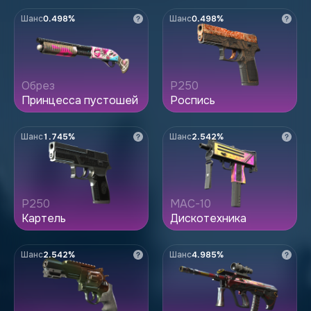
Шанс
0.498%
Шанс
0.498%
Обрез
P250
Принцесса пустошей
Роспись
Шанс
1.745%
Шанс
2.542%
P250
MAC-10
Картель
Дискотехника
Шанс
2.542%
Шанс
4.985%