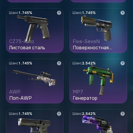
Шанс
1.745%
Шанс
1.745%
CZ75-Auto
Five-SeveN
Листовая сталь
Поверхностная
закалка
Шанс
1.745%
Шанс
2.542%
AWP
MP7
Поп-AWP
Генератор
Шанс
1.745%
Шанс
2.542%