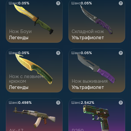
Шанс
0.05%
Шанс
0.05%
Нож Боуи
Складной нож
Легенды
Ультрафиолет
Шанс
0.05%
Шанс
0.05%
Нож с лезвием-
крюком
Нож выживания
Легенды
Ультрафиолет
Шанс
0.498%
Шанс
2.542%
AK-47
P250