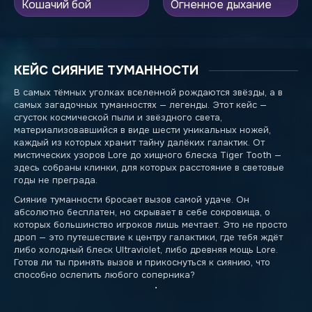
Кошачий бой
Огненное дыхание
КЕЙС СИЯНИЕ ТУМАННОСТИ
В самых тёмных уголках вселенной рождаются звёзды, а в
самых загадочных туманностях — легенды. Этот кейс —
сгусток космической пыли и звёздного света,
материализовавшийся в виде шести уникальных ножей,
каждый из которых хранит тайну далёких галактик. От
мистических узоров Lore до хищного блеска Tiger Tooth —
здесь собраны клинки, для которых расстояние в световые
годы не преграда.
Сияние туманности бросает вызов самой удаче. Он
абсолютно бесплатен, но скрывает в себе сокровища, о
которых большинство игроков лишь мечтает. Это не просто
дроп — это путешествие к центру галактики, где тебя ждёт
либо холодный блеск Ultraviolet, либо древняя мощь Lore.
Готов ли ты принять вызов и прикоснуться к сиянию, что
способно ослепить любого соперника?