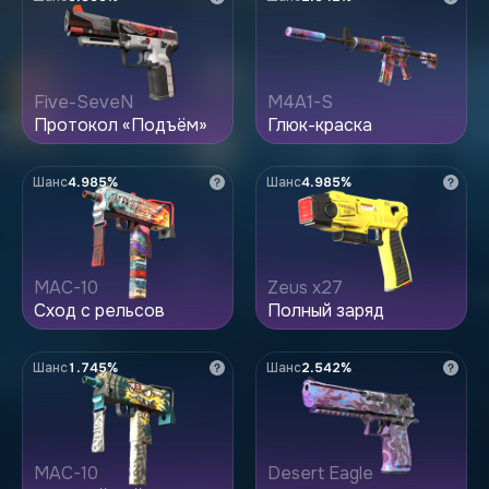
Five-SeveN
M4A1-S
Протокол «Подъём»
Глюк-краска
Шанс
4.985%
Шанс
4.985%
MAC-10
Zeus x27
Сход с рельсов
Полный заряд
Шанс
1.745%
Шанс
2.542%
MAC-10
Desert Eagle