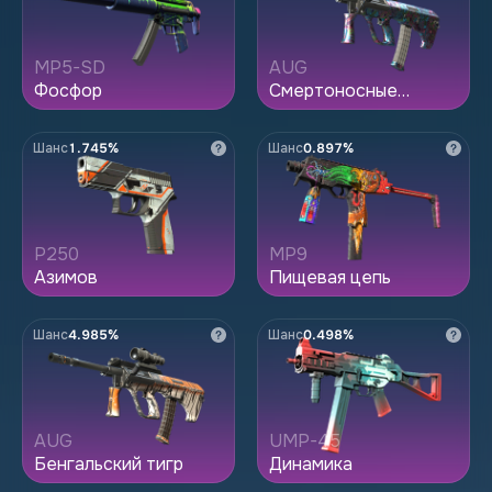
MP5-SD
AUG
Фосфор
Смертоносные
пёсики
Шанс
1.745%
Шанс
0.897%
P250
MP9
Азимов
Пищевая цепь
Шанс
4.985%
Шанс
0.498%
AUG
UMP-45
Бенгальский тигр
Динамика