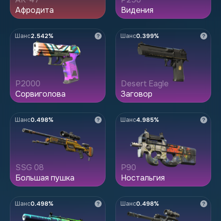
Афродита
Видения
Шанс
2.542%
Шанс
0.399%
P2000
Desert Eagle
Сорвиголова
Заговор
Шанс
0.498%
Шанс
4.985%
SSG 08
P90
Большая пушка
Ностальгия
Шанс
0.498%
Шанс
0.498%