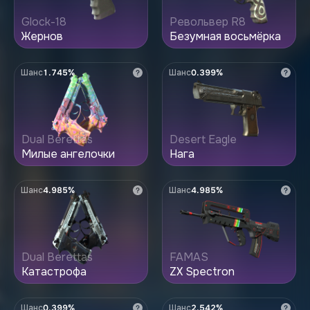
Glock-18
Револьвер R8
Жернов
Безумная восьмёрка
Шанс
1.745%
Шанс
0.399%
Dual Berettas
Desert Eagle
Милые ангелочки
Нага
Шанс
4.985%
Шанс
4.985%
Dual Berettas
FAMAS
Катастрофа
ZX Spectron
Шанс
0.399%
Шанс
2.542%