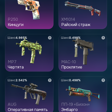
P250
XM1014
Кинцуги
Райский страж
Шанс
4.985%
Шанс
0.498%
MP7
MAC-10
Чертята
Проклятие
Шанс
2.542%
Шанс
0.498%
AUG
ПП-19 «Бизон»
Оперативная память
Эмбарго