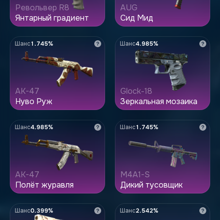
Револьвер R8
AUG
Янтарный градиент
Сид Мид
Шанс
1.745%
Шанс
4.985%
AK-47
Glock-18
Нуво Руж
Зеркальная мозаика
Шанс
4.985%
Шанс
1.745%
AK-47
M4A1-S
Полёт журавля
Дикий тусовщик
Шанс
0.399%
Шанс
2.542%